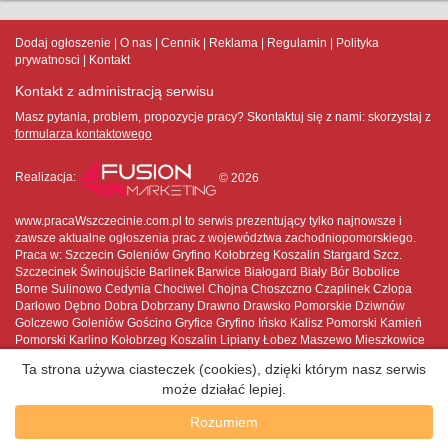
Dodaj ogłoszenie
O nas
Cennik
Reklama
Regulamin
Polityka
prywatnosci
Kontakt
Kontakt z administracją serwisu
Masz pytania, problem, propozycje pracy? Skontaktuj się z nami:
skorzystaj z
formularza kontaktowego
Realizacja:
© 2026
www.pracaWszczecinie.com.pl to serwis prezentujący tylko najnowsze i
zawsze aktualne ogłoszenia prac z województwa zachodniopomorskiego.
Praca w: Szczecin Goleniów Gryfino Kołobrzeg Koszalin Stargard Szcz.
Szczecinek Świnoujście Barlinek Barwice Białogard Biały Bór Bobolice
Borne Sulinowo Cedynia Chociwel Chojna Choszczno Czaplinek Człopa
Darłowo Dębno Dobra Dobrzany Drawno Drawsko Pomorskie Dziwnów
Golczewo Goleniów Gościno Gryfice Gryfino Ińsko Kalisz Pomorski Kamień
Pomorski Karlino Kołobrzeg Koszalin Lipiany Łobez Maszewo Mieszkowice
Międzyzdroje Mirosławiec Moryń Myślibórz Nowe Warpno Nowogard
Ta strona używa ciasteczek (cookies), dzięki którym nasz serwis
Pełczyce Płoty Polanów Police Połczyn-Zdrój Pyrzyce Recz Resko Sianów
może działać lepiej.
Sławno Stargard Szczeciński Stepnica Suchań Szczecin Szczecinek
Świdwin Świnoujście Trzcińsko-Zdrój Trzebiatów Tuczno Tychowo Wałcz
Rozumiem
Węgorzyno Wolin Złocieniec