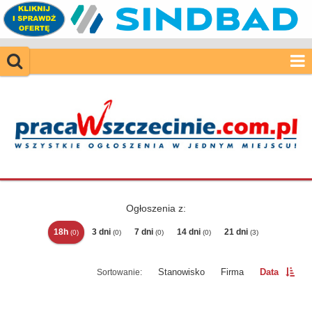
Ogłoszenia z:
18h
3 dni
7 dni
14 dni
21 dni
(0)
(0)
(0)
(0)
(3)
Stanowisko
Firma
Data