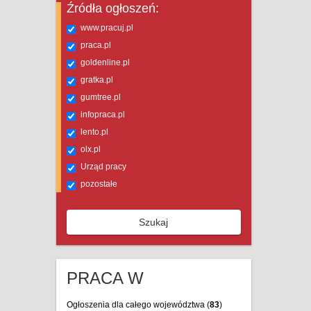
Źródła ogłoszeń:
www.pracuj.pl
praca.pl
goldenline.pl
gratka.pl
gumtree.pl
infopraca.pl
lento.pl
olx.pl
Urząd pracy
pozostałe
Szukaj
PRACA W
Ogłoszenia dla całego województwa (
83
)