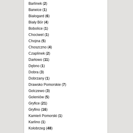
Barlinek (
2
)
Barwice (
1
)
Białogard (
6
)
Biały Bór (
4
)
Bobolice (
1
)
Chociwel (
1
)
Chojna (
5
)
Choszczno (
4
)
Czaplinek (
2
)
Darłowo (
11
)
Dębno (
1
)
Dobra (
3
)
Dobrzany (
1
)
Drawsko Pomorskie (
7
)
Golczewo (
3
)
Goleniów (
5
)
Gryfice (
21
)
Gryfino (
16
)
Kamień Pomorski (
1
)
Karlino (
1
)
Kołobrzeg (
48
)