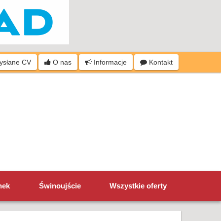
wysłane CV
O nas
Informacje
Kontakt
nek
Świnoujście
Wszystkie oferty