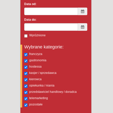
Data od:
Data do:
Wyróżnione
Wybrane kategorie:
franczyza
gastronomia
hostessa
kasjer / sprzedawca
kierowca
opiekunka / niania
przedstawiciel handlowy / doradca
telemarketing
pozostałe