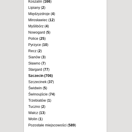
Koszalin (
166
)
Lipiany (
2
)
Międzyzdroje (
4
)
Mirosławiec (
12
)
Myślibórz (
4
)
Nowogard (
5
)
Police (
25
)
Pyrzyce (
10
)
Recz (
2
)
Sianów (
3
)
Sławno (
7
)
Stargard (
77
)
Szczecin (
706
)
Szczecinek (
37
)
Świdwin (
5
)
Świnoujście (
74
)
Trzebiatów (
1
)
Tuczno (
2
)
Wałcz (
13
)
Wolin (
1
)
Pozostałe miejscowości (
589
)