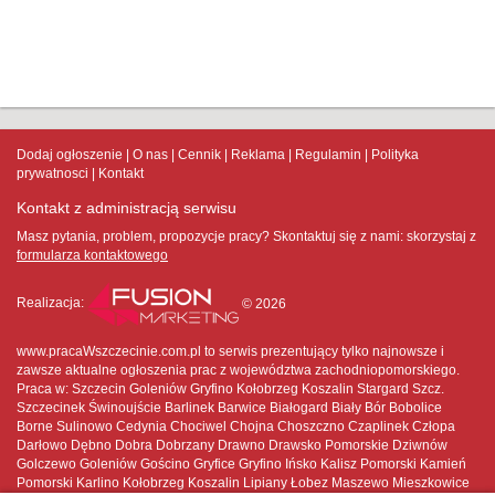
Dodaj ogłoszenie
O nas
Cennik
Reklama
Regulamin
Polityka
prywatnosci
Kontakt
Kontakt z administracją serwisu
Masz pytania, problem, propozycje pracy? Skontaktuj się z nami:
skorzystaj z
formularza kontaktowego
Realizacja:
© 2026
www.pracaWszczecinie.com.pl to serwis prezentujący tylko najnowsze i
zawsze aktualne ogłoszenia prac z województwa zachodniopomorskiego.
Praca w: Szczecin Goleniów Gryfino Kołobrzeg Koszalin Stargard Szcz.
Szczecinek Świnoujście Barlinek Barwice Białogard Biały Bór Bobolice
Borne Sulinowo Cedynia Chociwel Chojna Choszczno Czaplinek Człopa
Darłowo Dębno Dobra Dobrzany Drawno Drawsko Pomorskie Dziwnów
Golczewo Goleniów Gościno Gryfice Gryfino Ińsko Kalisz Pomorski Kamień
Pomorski Karlino Kołobrzeg Koszalin Lipiany Łobez Maszewo Mieszkowice