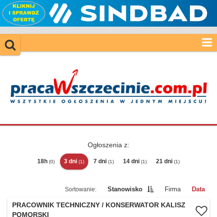
Ogłoszenia z:
18h
3 dni
7 dni
14 dni
21 dni
(0)
(1)
(1)
(1)
(1)
Stanowisko
Firma
Data
PRACOWNIK TECHNICZNY / KONSERWATOR KALISZ
POMORSKI