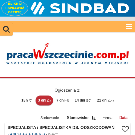
Ogłoszenia z:
18h
3 dni
7 dni
14 dni
21 dni
(0)
(2)
(4)
(10)
(14)
Stanowisko
Firma
Data
SPECJALISTA / SPECJALISTKA DS. ODSZKODOWAŃ
KANCELARIA THEMIS
Wałcz