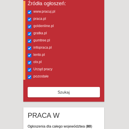
Źródła ogłoszeń:
www.pracuj.pl
praca.pl
goldenline.pl
gratka.pl
gumtree.pl
infopraca.pl
lento.pl
olx.pl
Urząd pracy
pozostałe
Szukaj
PRACA W
Ogłoszenia dla całego województwa (
80
)