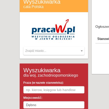
Wyszukiwarka
cała Polska
Ogłoszen
Stanow
Znajdź miasto...
Wyszukiwarka
dla woj. zachodniopomorskiego
Fraza (w nazwie stanowiska):
Miejscowość: