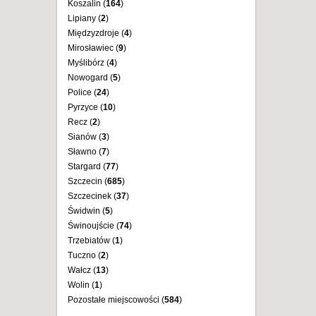
Koszalin (
164
)
Lipiany (
2
)
Międzyzdroje (
4
)
Mirosławiec (
9
)
Myślibórz (
4
)
Nowogard (
5
)
Police (
24
)
Pyrzyce (
10
)
Recz (
2
)
Sianów (
3
)
Sławno (
7
)
Stargard (
77
)
Szczecin (
685
)
Szczecinek (
37
)
Świdwin (
5
)
Świnoujście (
74
)
Trzebiatów (
1
)
Tuczno (
2
)
Wałcz (
13
)
Wolin (
1
)
Pozostałe miejscowości (
584
)