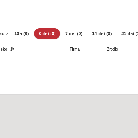
ia z:
18h
(0)
3 dni
(0)
7 dni
(0)
14 dni
(0)
21 dni
(
isko
Firma
Źródło