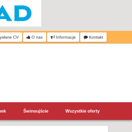
wysłane CV
O nas
Informacje
Kontakt
nek
Świnoujście
Wszystkie oferty