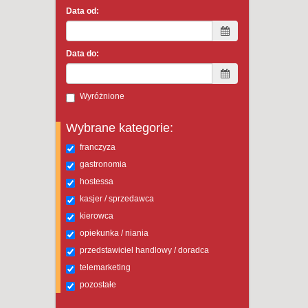
Data od:
Data do:
Wyróżnione
Wybrane kategorie:
franczyza
gastronomia
hostessa
kasjer / sprzedawca
kierowca
opiekunka / niania
przedstawiciel handlowy / doradca
telemarketing
pozostałe