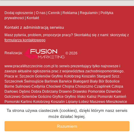
Dodaj ogłoszenie
O nas
Cennik
Reklama
Regulamin
Polityka
prywatnosci
Kontakt
Kontakt z administracją serwisu
Masz pytania, problem, propozycje pracy? Skontaktuj się z nami:
skorzystaj z
formularza kontaktowego
Realizacja:
© 2026
www.pracaWszczecinie.com.pl to serwis prezentujący tylko najnowsze i
zawsze aktualne ogłoszenia prac z województwa zachodniopomorskiego.
Praca w: Szczecin Goleniów Gryfino Kołobrzeg Koszalin Stargard Szcz.
Szczecinek Świnoujście Barlinek Barwice Białogard Biały Bór Bobolice
Borne Sulinowo Cedynia Chociwel Chojna Choszczno Czaplinek Człopa
Darłowo Dębno Dobra Dobrzany Drawno Drawsko Pomorskie Dziwnów
Golczewo Goleniów Gościno Gryfice Gryfino Ińsko Kalisz Pomorski Kamień
Pomorski Karlino Kołobrzeg Koszalin Lipiany Łobez Maszewo Mieszkowice
Międzyzdroje Mirosławiec Moryń Myślibórz Nowe Warpno Nowogard
Ta strona używa ciasteczek (cookies), dzięki którym nasz serwis
Pełczyce Płoty Polanów Police Połczyn-Zdrój Pyrzyce Recz Resko Sianów
może działać lepiej.
Sławno Stargard Szczeciński Stepnica Suchań Szczecin Szczecinek
Świdwin Świnoujście Trzcińsko-Zdrój Trzebiatów Tuczno Tychowo Wałcz
Rozumiem
Węgorzyno Wolin Złocieniec