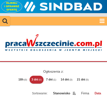
Ogłoszenia z:
18h
3 dni
7 dni
14 dni
21 dni
(0)
(0)
(1)
(3)
(5)
Stanowisko
Firma
Data