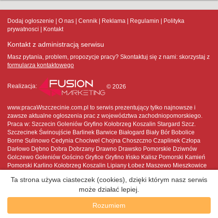
Dodaj ogłoszenie
O nas
Cennik
Reklama
Regulamin
Polityka
prywatnosci
Kontakt
Kontakt z administracją serwisu
Masz pytania, problem, propozycje pracy? Skontaktuj się z nami:
skorzystaj z
formularza kontaktowego
Realizacja:
© 2026
www.pracaWszczecinie.com.pl to serwis prezentujący tylko najnowsze i
zawsze aktualne ogłoszenia prac z województwa zachodniopomorskiego.
Praca w: Szczecin Goleniów Gryfino Kołobrzeg Koszalin Stargard Szcz.
Szczecinek Świnoujście Barlinek Barwice Białogard Biały Bór Bobolice
Borne Sulinowo Cedynia Chociwel Chojna Choszczno Czaplinek Człopa
Darłowo Dębno Dobra Dobrzany Drawno Drawsko Pomorskie Dziwnów
Golczewo Goleniów Gościno Gryfice Gryfino Ińsko Kalisz Pomorski Kamień
Pomorski Karlino Kołobrzeg Koszalin Lipiany Łobez Maszewo Mieszkowice
Międzyzdroje Mirosławiec Moryń Myślibórz Nowe Warpno Nowogard
Ta strona używa ciasteczek (cookies), dzięki którym nasz serwis
Pełczyce Płoty Polanów Police Połczyn-Zdrój Pyrzyce Recz Resko Sianów
może działać lepiej.
Sławno Stargard Szczeciński Stepnica Suchań Szczecin Szczecinek
Świdwin Świnoujście Trzcińsko-Zdrój Trzebiatów Tuczno Tychowo Wałcz
Rozumiem
Węgorzyno Wolin Złocieniec