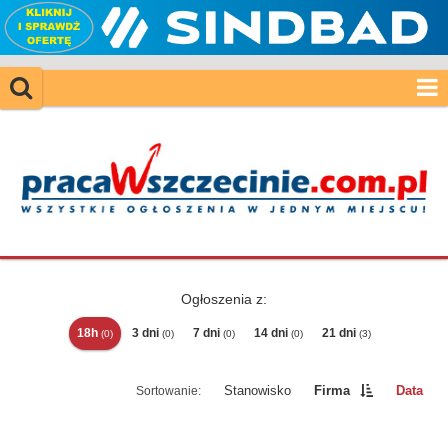
Ogłoszenia z:
18h
3 dni
7 dni
14 dni
21 dni
(0)
(0)
(0)
(0)
(3)
Stanowisko
Firma
Data