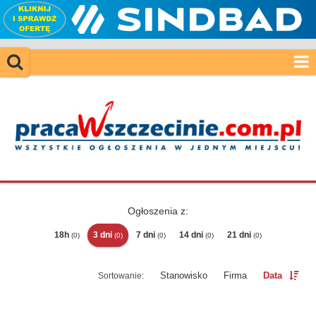
Ogłoszenia z:
18h
3 dni
7 dni
14 dni
21 dni
(0)
(0)
(0)
(0)
(0)
Stanowisko
Firma
Data