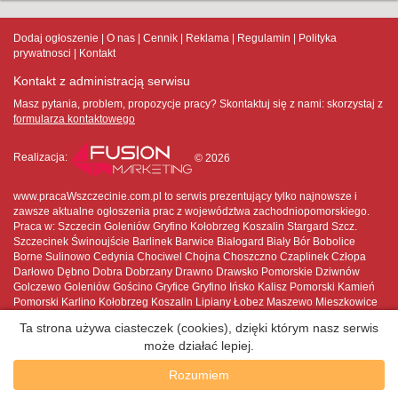
Dodaj ogłoszenie
O nas
Cennik
Reklama
Regulamin
Polityka
prywatnosci
Kontakt
Kontakt z administracją serwisu
Masz pytania, problem, propozycje pracy? Skontaktuj się z nami:
skorzystaj z
formularza kontaktowego
Realizacja:
© 2026
www.pracaWszczecinie.com.pl to serwis prezentujący tylko najnowsze i
zawsze aktualne ogłoszenia prac z województwa zachodniopomorskiego.
Praca w: Szczecin Goleniów Gryfino Kołobrzeg Koszalin Stargard Szcz.
Szczecinek Świnoujście Barlinek Barwice Białogard Biały Bór Bobolice
Borne Sulinowo Cedynia Chociwel Chojna Choszczno Czaplinek Człopa
Darłowo Dębno Dobra Dobrzany Drawno Drawsko Pomorskie Dziwnów
Golczewo Goleniów Gościno Gryfice Gryfino Ińsko Kalisz Pomorski Kamień
Pomorski Karlino Kołobrzeg Koszalin Lipiany Łobez Maszewo Mieszkowice
Międzyzdroje Mirosławiec Moryń Myślibórz Nowe Warpno Nowogard
Ta strona używa ciasteczek (cookies), dzięki którym nasz serwis
Pełczyce Płoty Polanów Police Połczyn-Zdrój Pyrzyce Recz Resko Sianów
może działać lepiej.
Sławno Stargard Szczeciński Stepnica Suchań Szczecin Szczecinek
Świdwin Świnoujście Trzcińsko-Zdrój Trzebiatów Tuczno Tychowo Wałcz
Rozumiem
Węgorzyno Wolin Złocieniec