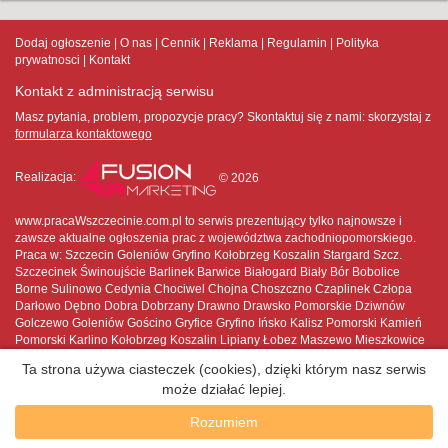
Dodaj ogłoszenie
O nas
Cennik
Reklama
Regulamin
Polityka
prywatnosci
Kontakt
Kontakt z administracją serwisu
Masz pytania, problem, propozycje pracy? Skontaktuj się z nami:
skorzystaj z
formularza kontaktowego
Realizacja:
© 2026
www.pracaWszczecinie.com.pl to serwis prezentujący tylko najnowsze i
zawsze aktualne ogłoszenia prac z województwa zachodniopomorskiego.
Praca w: Szczecin Goleniów Gryfino Kołobrzeg Koszalin Stargard Szcz.
Szczecinek Świnoujście Barlinek Barwice Białogard Biały Bór Bobolice
Borne Sulinowo Cedynia Chociwel Chojna Choszczno Czaplinek Człopa
Darłowo Dębno Dobra Dobrzany Drawno Drawsko Pomorskie Dziwnów
Golczewo Goleniów Gościno Gryfice Gryfino Ińsko Kalisz Pomorski Kamień
Pomorski Karlino Kołobrzeg Koszalin Lipiany Łobez Maszewo Mieszkowice
Międzyzdroje Mirosławiec Moryń Myślibórz Nowe Warpno Nowogard
Ta strona używa ciasteczek (cookies), dzięki którym nasz serwis
Pełczyce Płoty Polanów Police Połczyn-Zdrój Pyrzyce Recz Resko Sianów
może działać lepiej.
Sławno Stargard Szczeciński Stepnica Suchań Szczecin Szczecinek
Świdwin Świnoujście Trzcińsko-Zdrój Trzebiatów Tuczno Tychowo Wałcz
Rozumiem
Węgorzyno Wolin Złocieniec