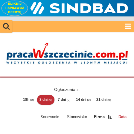
Ogłoszenia z:
18h
3 dni
7 dni
14 dni
21 dni
(0)
(0)
(0)
(0)
(0)
Stanowisko
Firma
Data